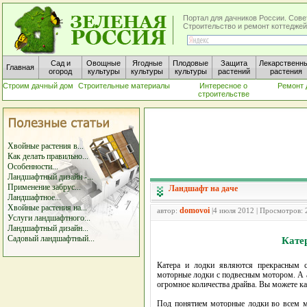
Портал для дачников России. Сове
Строительство и ремонт коттеджей
Сад и
Овощные
Ягодные
Плодовые
Защита
Лекарственн
Главная
огород
культуры
культуры
культуры
растений
растения
Строим дачный дом
Строительные материалы
Интересное о
Ремонт 
строительстве
Хвойные растения в...
Как делать правильно...
Особенности...
Ландшафтный дизайн -...
Применение забрус...
Ландшафт на даче
Ландшафтное...
Хвойные растения на...
domovoi
автор:
|4 июля 2012 | Просмотров: 
Услуги ландшафтного...
Ландшафтный дизайн...
Садовый ландшафтный...
Кате
Катера и лодки являются прекрасным с
моторные лодки с подвесным мотором. А 
огромное количества драйва. Вы можете кат
Под понятием моторные лодки во всем ми