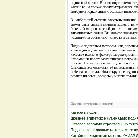
подвесной мотор. В настоящее время ве
частенько на лодках предусматривается с
моторной лодкой лишь с большой натяжкой
В наибольшей степени раскрыть понятие 
может быть силами экипажа поднято на не
более 5,5 метров, массой до 400 килогра
алюминиевые лодки. Вы можете посмотрет
показателям составляют класс катера и я
Лодки с подвесным мотором, как, впрочем,
в выходные дни мест, более отдалённых 
качестве важного фактора мореходности 
шторма или просто усилившегося ветра ино
стихии. На моторной же лодке из-за её
благодаря возможности её вытаскивания н
побережья, где для более крупных судов 
останавливается, поскольку многие готовы
Другие интересные новости
Катера и лодки
Древнее египетское судно было подн
Оптовая торговля строительных тент
Подвесные лодочные моторы Mercury
Китайские лодочные моторы YAMABIS