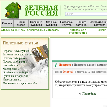
Портал для дачников России. Сове
Строительство и ремонт коттеджей
Сад и
Овощные
Ягодные
Плодовые
Защита
Лекарственн
Главная
огород
культуры
культуры
культуры
растений
растения
Строим дачный дом
Строительные материалы
Интересное о
Ремонт 
строительстве
Игровой клуб Вулкан...
Бытовая техника для дома
Почему выбирают...
Почему выбирают...
Интерьер
:
Интерьер ванной комна
Как выбрать...
Мастерская...
domovoi
автор:
| 6 марта 2012 | Просмотров
Особенности выбора...
Рулонные шторы для...
Изготовление...
К благоустройству ванных комнат, по мне
Мобильные стенды Ролл Ап
те, что распространяются на обустройство
Подробнее