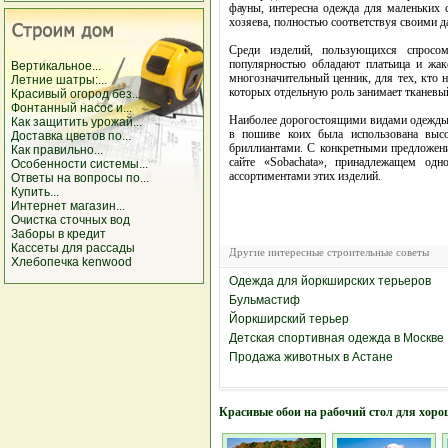
фауны, интересна одежда для маленьких 
хозяева, полностью соответствуя своими 
Среди изделий, пользующихся спросом
популярностью обладают платьица и жак
Вертикальное...
многозначительный ценник, для тех, кто 
Летние шатры:...
которых отдельную роль занимает тканевы
Красивый огород без...
Фонтанный насос и...
Наиболее дорогостоящими видами одежды, 
Как защитить урожай...
в пошиве коих была использована высо
Доставка цветов по...
бриллиантами. С конкретными предложен
Как правильно...
сайте «Sobachata», принадлежащем од
Особенности системы...
ассортиментами этих изделий.
Ответы на вопросы по...
Купить...
Интернет магазин...
Очистка сточных вод
Заборы в кредит
Кассеты для рассады
Другие интересные строительные советы
Хлебопечка kenwood
Одежда для йоркширских терьеров
Бульмастиф
Йоркширский терьер
Детская спортивная одежда в Москве
Продажа животных в Астане
Красивые обои на рабочий стол для хоро