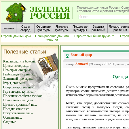
Портал для дачников России. Сове
Строительство и ремонт коттеджей
Сад и
Овощные
Ягодные
Плодовые
Защита
Лекарственн
Главная
огород
культуры
культуры
культуры
растений
растения
Строим дачный дом
Планирование дачного
Строительный инструмент
Строи
участка
Зеленый двор
Как вырастить бонсай...
domovoi
автор:
|29 января 2012 | Просмотро
Цветы, которые...
Немецкая овчарка:...
Гербициды - лучший...
Одежда 
Защитный препарат...
Куры, свиньи и...
Очень многие представители светского р
Сбор лекарственных...
аудитории своих знакомых, держат в руках
Где выгодно купить...
исчисляемые порой несколькими десятками
Полезные свойства фейхоа
Правильный уход за...
Благо, что пород дорогостоящих собачек
Цветы с доставкой на...
светских львиц и молодых людей, соо
Посадка саженцев...
относительно возможностей выбора и пр
Искусственная ель –...
можно так назвать, занимается, на сег
Освещение...
представители этой фауны определены кра
Садовые...
Тем представителям светского мира, ко