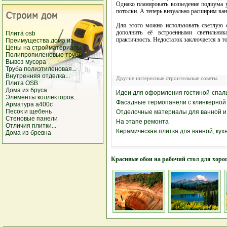
Однако планировать возведение подиума у
потолки. А теперь визуально расширим ва
Для этого можно использовать светлую 
дополнить её встроенными светильник
Плита osb
практичность. Недостаток заключается в то
Преимущества дома из...
Цены на стройматериалы
Полипропиленовые трубы
Вывоз мусора
Труба полиэтиленовая...
Внутренняя отделка...
Другие интересные строительные советы
Плита OSB
Дома из бруса
Идеи для оформления гостиной-спал
Элементы коллекторов...
Фасадные термопанели с клинкерной
Арматура а400с
Песок и щебень
Отделочные материалы для ванной и
Стеновые панели
На этапе ремонта
Отличия плитки...
Керамическая плитка для ванной, кух
Дома из бревна
Красивые обои на рабочий стол для хоро