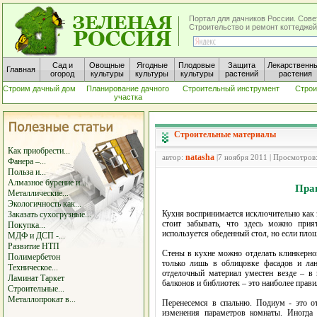
Портал для дачников России. Сове
Строительство и ремонт коттеджей
Сад и
Овощные
Ягодные
Плодовые
Защита
Лекарственн
Главная
огород
культуры
культуры
культуры
растений
растения
Строим дачный дом
Планирование дачного
Строительный инструмент
Строи
участка
Строительные материалы
Как приобрести...
natasha
автор:
|7 ноября 2011 | Просмотров
Фанера –...
Польза и...
Алмазное бурение и...
Пра
Металлические...
Экологичность как...
Кухня воспринимается исключительно как з
Заказать сухогрузные...
стоит забывать, что здесь можно при
Покупка...
используется обеденный стол, но если пло
МДФ и ДСП -...
Развитие НТП
Стены в кухне можно отделать клинкерно
Полимербетон
только лишь в облицовке фасадов и ла
Техническое...
отделочный материал уместен везде – в 
Ламинат Таркет
балконов и библиотек – это наиболее прави
Строительные...
Металлопрокат в...
Перенесемся в спальню. Подиум - это от
изменения параметров комнаты. Иногда