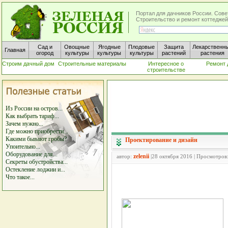
Портал для дачников России. Сове
Строительство и ремонт коттеджей
Сад и
Овощные
Ягодные
Плодовые
Защита
Лекарственн
Главная
огород
культуры
культуры
культуры
растений
растения
Строим дачный дом
Строительные материалы
Интересное о
Ремонт 
строительстве
Из России на остров...
Как выбрать тариф...
Зачем нужно...
Где можно приобрести...
Какими бывают гробы?
Проектирование и дизайн
Упоительно...
Оборудование для...
zelenii
автор:
|28 октября 2016 | Просмотров
Секреты обустройства...
Остекление лоджии и...
Что такое...