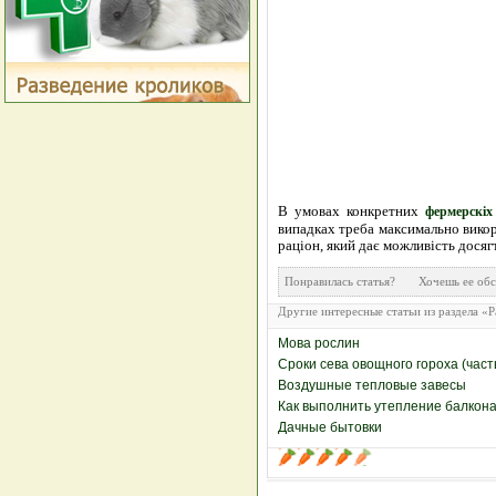
В умовах конкретних
фермерскіх
випадках треба максимально викор
раціон, який дає можливість дося
Понравилась статья? Хочешь ее 
Другие интересные статьи из раздела «Р
Мова рослин
Сроки сева овощного гороха (част
Воздушные тепловые завесы
Как выполнить утепление балкон
Дачные бытовки