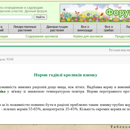
ты огородникам и садоводам.
а дачном участке. Дачный форум.
та
Лекарственные
Дикорастущие
Все о
Все о
Ла
ний
растения
растения
винограде
грибах
тации
Содержание кроликов
Корма для кроликов
Продукти
Русская верси
тров: 9240
Норми годівлі кроликів взимку
живність зимових раціонів дещо вища, ніж літніх. Надбавка корму в зимовий
у зв'язку зі зниженою температурою повітря. Норми перетравного прот
ліка
 за їх поживністю повинно бути в раціоні приблизно таким: взимку-грубих кор
 - зелених кормів 55-65%, концентратів 35-45%. Кількість окремих кормів не