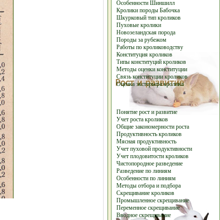
Особенности Шиншилл
Кролики породы Бабочка
Шкурковый тип кроликов
Пуховые кролики
Новозеландская порода
Породы за рубежом
Работы по кролиководству
Конституция кроликов
Типы конституций кроликов
Методы оценки конституции
Связь конституции кроликов
Оценка экстерьера кролика
Понятие рост и развитие
Учет роста кроликов
Общие закономерности роста
Продуктивность кроликов
Мясная продуктивность
Учет пуховой продуктивности
Учет плодовитости кроликов
Чистопородное разведение
Разведение по линиям
Особенности по линиям
Методы отбора и подбора
Скрещивание кроликов
Промышленное скрещивание
Переменное скрещивание
Вводное скрещивание