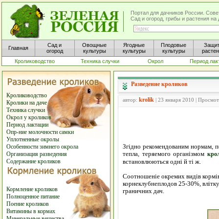
Портал для дачников России. Сове
Сад и огород, грибы и растения н
Сад и
Овощные
Ягодные
Плодовые
Защи
Главная
огород
культуры
культуры
культуры
расте
Кролиководство
Техника случки
Окрол
Период лак
Разведение кроликов
Кролиководство
krolik
автор:
| 23 января 2010 | Просмо
Кролики на даче
Техника случки
Окрол у кроликов
Период лактации
Опр-ние молочности самки
Уплотненные окролы
Згідно рекомендованим нормам, по
Особенности зимнего окрола
тепла, теряемого організмом
Организация разведения
кро
Содержание кроликов
встановлюються одні й ті ж.
Соотношеніе окремих видів кормів
корнеклубнеплодов 25-30%, влітку
Кормление кроликов
граничних дач.
Полноценное питание
Поение кроликов
Витамины в кормах
Минеральные вещества