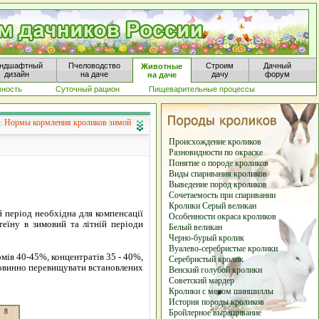
ндшафтный
Пчеловодство
Строим
Дачный
Животные
дизайн
на даче
дачу
форум
на даче
вность
Суточный рацион
Пищеварительные процессы
Нормы кормления кроликов зимой
я:
Происхождение кроликов
Разновидности по окраске
Понятие о породе кроликов
Виды спаривания кроликов
Выведение пород кроликов
Сочетаемость при спаривании
Кролики Серый великан
 період необхідна для компенсації
Особенности окраса кроликов
еїну в зимовий та літній періоди
Белый великан
Черно-бурый кролик
Вуалево-серебристые кролики
мів 40-45%, концентратів 35 - 40%,
Серебристый кролик
 повинно перевищувати встановлених
Венский голубой кролики
Советский мардер
Кролики с мехом шиншиллы
История породы кроликов
Бройлерное выращивание