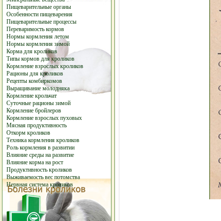
Пищеварительные органы
Особенности пищеварения
Пищеварительные процессы
Переваримость кормов
Нормы кормления летом
Нормы кормления зимой
Корма для кроликов
Типы кормов для кроликов
Кормление взрослых кроликов
Рационы для кроликов
Рецепты комбиркомов
Выращивание молодняка
Кормление крольчат
Суточные рационы зимой
Кормление бройлеров
Кормление взрослых пуховых
Мясная продуктивность
Откорм кроликов
Техника кормления кроликов
Роль кормления в развитии
Влияние среды на развитие
Влияние корма на рост
Продуктивность кроликов
Выживаемость вес потомства
Нервная система кроликов