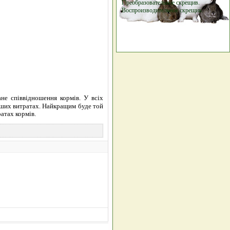
Преобразовательное скрещив.
Воспроизводительное скрещив.
не співвідношення кормів. У всіх
нших витратах. Найкращим буде той
атах кормів.