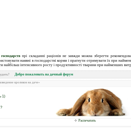
прі складанні раціонів не завжди можна зберегти рекомендова
 господарств
истовувати наявні в господарстві корми і прагнути отримувати їх при найме
гти найбільш інтенсивного росту і продуктивності тварини при найменших витр
Добро пожаловать на дачный форум
обсудить?
азведение кроликов на даче»
ь 1)
а?
Распечатать