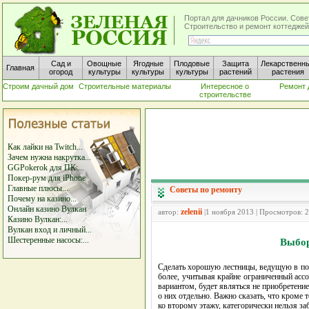
Портал для дачников России. Сове
Строительство и ремонт коттеджей
Сад и
Овощные
Ягодные
Плодовые
Защита
Лекарственн
Главная
огород
культуры
культуры
культуры
растений
растения
Строим дачный дом
Строительные материалы
Интересное о
Ремонт 
строительстве
Как лайки на Twitch...
Зачем нужна накрутка...
GGPokerok для ПК:...
Покер-рум для iPhone
Главные плюсы...
Советы по ремонту
Почему на казино...
Онлайн казино Вулкан
zelenii
автор:
|1 ноября 2013 | Просмотров: 
Казино Вулкан:...
Вулкан вход и личный...
Шестеренные насосы:...
Выбор
Сделать хорошую лестницы, ведущую в пом
более, учитывая крайне ограниченный асс
вариантом, будет являться не приобретение
о них отдельно. Важно сказать, что кроме
ко второму этажу, категорически нельзя заб