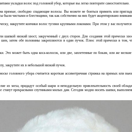
антами укладки волос под головной убор, которые вы легко повторите самостоятельно.
 на прямые, свободно спадающие волосы. Вы можете не бояться примять или приглади
осы были чистыми и блестящими, так как собственно на них будет акцентировано внима
ческу, накрутите кончики волос тугими крупными локонами. При этом у вас получится 
ли шапкой низкий хвост, закрученный с двух сторон. Для создания этой прически хвос
 шеи, затем обе половины закрепляются в один пучок. Плюс этой прически в том, чт
ки. Это может быть одна коса-колосок, или две, заплетенные по бокам, или же мелкие
пу, закрутите их в небольшой низкий пучок.
 носке головного убора считается короткая ассиметричная стрижка на прямых или вью
лие из меха, придадут особый шарм и неподдельную привлекательность своей облад
е станут прекрасными спутниками милых дам. Сегодня модно носить шапки, выполненны