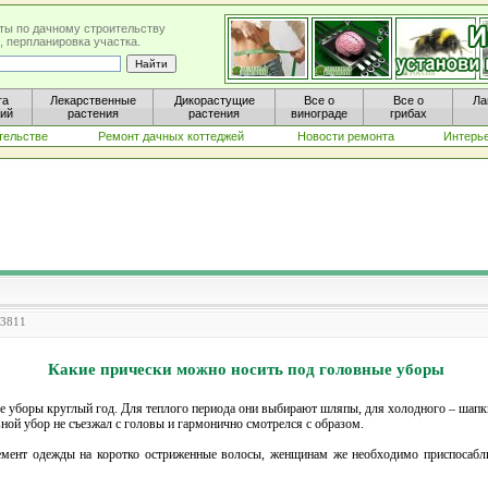
ты по дачному строительству
, перпланировка участка.
та
Лекарственные
Дикорастущие
Все о
Все о
Ла
ний
растения
растения
винограде
грибах
тельстве
Ремонт дачных коттеджей
Новости ремонта
Интерь
 3811
Какие прически можно носить под головные уборы
 уборы круглый год. Для теплого периода они выбирают шляпы, для холодного – шапки
вной убор не съезжал с головы и гармонично смотрелся с образом.
мент одежды на коротко остриженные волосы, женщинам же необходимо приспосаблив