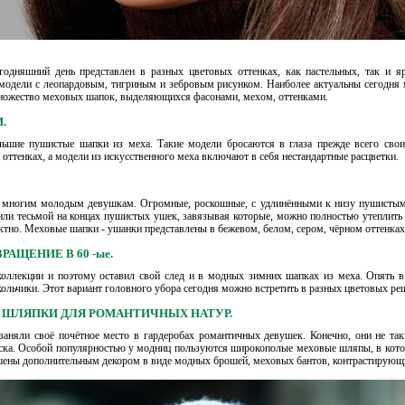
егодняшний день представлен в разных цветовых оттенках, как пастельных, так и
одели с леопардовым, тигриным и зебровым рисунком. Наиболее актуальны сегодня мо
ножество меховых шапок, выделяющихся фасонами, мехом, оттенками.
.
ьшие пушистые шапки из меха. Такие модели бросаются в глаза прежде всего св
 оттенках, а модели из искусственного меха включают в себя нестандартные расцветки.
 многим молодым девушкам. Огромные, роскошные, с удлинёнными к низу пушистым
и тесьмой на концах пушистых ушек, завязывая которые, можно полностью утеплить 
ектно. Меховые шапки - ушанки представлены в бежевом, белом, сером, чёрном оттенках
РАЩЕНИЕ В 60 -ые.
 коллекции и поэтому оставил свой след и в модных зимних шапках из меха. Опят
ольчики. Этот вариант головного убора сегодня можно встретить в разных цветовых ре
, ШЛЯПКИ ДЛЯ РОМАНТИЧНЫХ НАТУР.
заняли своё почётное место в гардеробах романтичных девушек. Конечно, они не так
зыска. Особой популярностью у модниц пользуются широкополые меховые шляпы, в кот
ашены дополнительным декором в виде модных брошей, меховых бантов, контрастирующ