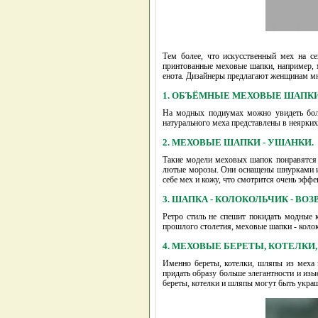
Тем более, что искусственный мех на с
принтованные меховые шапки, например, м
енота. Дизайнеры предлагают женщинам м
1. ОБЪЁМНЫЕ МЕХОВЫЕ ШАПКИ
На модных подиумах можно увидеть бол
натурального меха представлены в неярких
2. МЕХОВЫЕ ШАПКИ - УШАНКИ.
Такие модели меховых шапок понравятся
лютые морозы. Они оснащены шнурками ил
себе мех и кожу, что смотрится очень эфф
3. ШАПКА - КОЛОКОЛЬЧИК - ВОЗВ
Ретро стиль не спешит покидать модные
прошлого столетия, меховые шапки - колок
4. МЕХОВЫЕ БЕРЕТЫ, КОТЕЛКИ
Именно береты, котелки, шляпы из меха 
придать образу больше элегантности и и
береты, котелки и шляпы могут быть укр