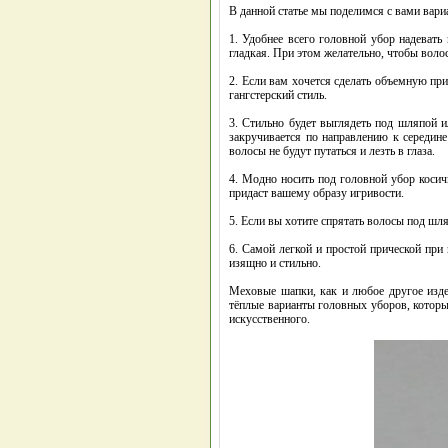
В данной статье мы поделимся с вами вари
1. Удобнее всего головной убор надевать
гладкая. При этом желательно, чтобы вол
2. Если вам хочется сделать объемную при
гангстерский стиль.
3. Стильно будет выглядеть под шляпой и
закручивается по направлению к середине
волосы не будут путаться и лезть в глаза.
4. Модно носить под головной убор косич
придаст вашему образу игривости.
5. Если вы хотите спрятать волосы под шля
6. Самой легкой и простой прической при
изящно и стильно.
Меховые шапки, как и любое другое изде
тёплые варианты головных уборов, которы
искусственного.