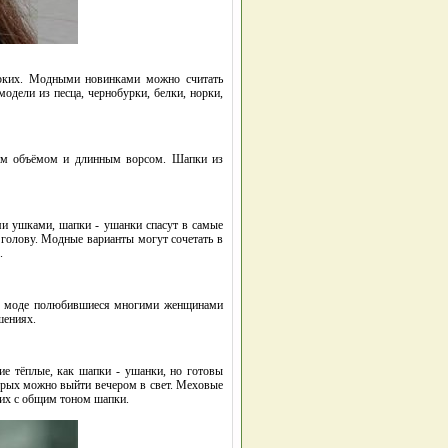
 ярких. Модными новинками можно считать
дели из песца, чернобурки, белки, норки,
оим объёмом и длинным ворсом. Шапки из
и ушками, шапки - ушанки спасут в самые
голову. Модные варианты могут сочетать в
.
ь в моде полюбившиеся многими женщинами
шениях.
ие тёплые, как шапки - ушанки, но готовы
орых можно выйти вечером в свет. Меховые
их с общим тоном шапки.