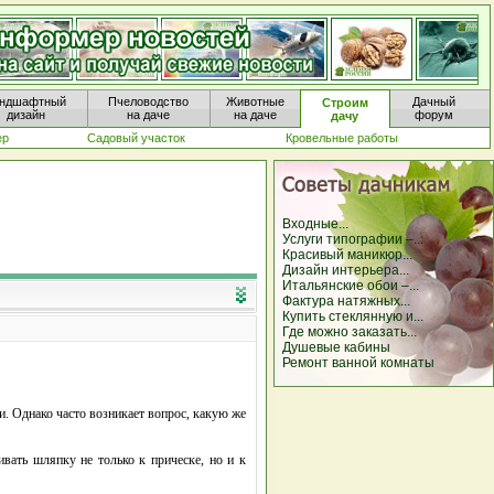
ндшафтный
Пчеловодство
Животные
Дачный
Строим
дизайн
на даче
на даче
форум
дачу
ер
Садовый участок
Кровельные работы
Входные...
Услуги типографии –...
Красивый маникюр...
Дизайн интерьера...
Итальянские обои –...
Фактура натяжных...
Купить стеклянную и...
Где можно заказать...
Душевые кабины
Ремонт ванной комнаты
. Однако часто возникает вопрос, какую же
ать шляпку не только к прическе, но и к