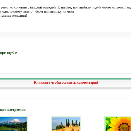
рамотно сочетать с верхней одеждой. К шубам, полушабкам и дублёнкам отлично по
к однотонному пальто - берет или шляпку из меха.
и, милые женщины!
оре шубки.
ы
Кликните чтобы оставить комментарий
шего настроения