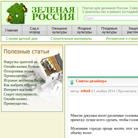
Портал для дачников России. Сове
Строительство и ремонт коттеджей
Сад и
Овощные
Ягодные
Плодовые
Защи
Главная
огород
культуры
культуры
культуры
расте
Строим дачный дом
Строительные материалы
Интересное о строи
Накрутка зрителей на...
Онлайн-казино Вулкан...
Похоронные венки
Преимущества...
Игровые автоматы Вулкан
Советы дизайнера
Как выбрать игровой...
Интернет-магазин...
zelenii
автор:
|11 ноября 2014 | Просмотров:
Секрет популярности...
Онлайн казино...
Преимущества...
Многие девушки носят различные головные
прическу лучше всего сделать, чтобы голо
Мужчинам гораздо проще носить этот эле
объему волос.