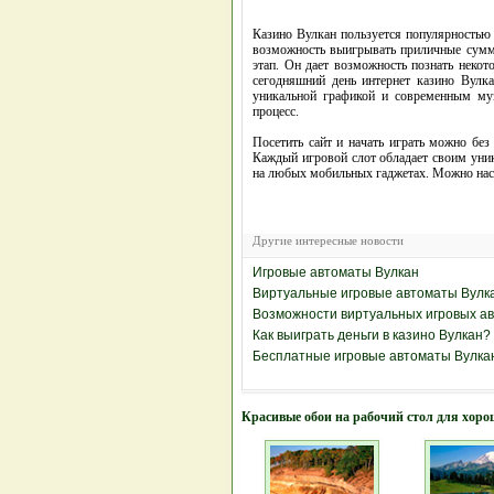
Казино Вулкан пользуется популярностью
возможность выигрывать приличные сумм
этап. Он дает возможность познать некот
сегодняшний день интернет казино Вулк
уникальной графикой и современным муз
процесс.
Посетить сайт и начать играть можно без
Каждый игровой слот обладает своим уни
на любых мобильных гаджетах. Можно насл
Другие интересные новости
Игровые автоматы Вулкан
Виртуальные игровые автоматы Вулк
Возможности виртуальных игровых а
Как выиграть деньги в казино Вулкан?
Бесплатные игровые автоматы Вулка
Красивые обои на рабочий стол для хоро