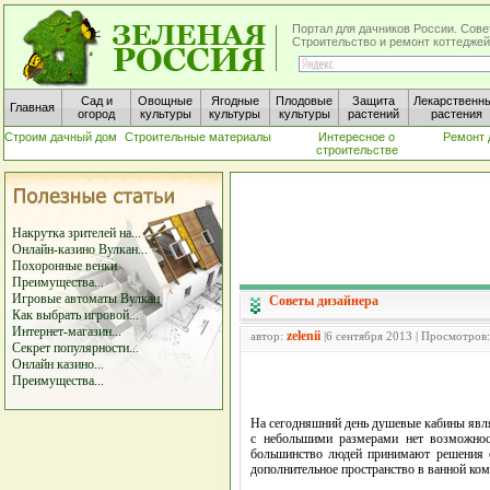
Портал для дачников России. Сове
Строительство и ремонт коттеджей
Сад и
Овощные
Ягодные
Плодовые
Защита
Лекарственн
Главная
огород
культуры
культуры
культуры
растений
растения
Строим дачный дом
Строительные материалы
Интересное о
Ремонт 
строительстве
Накрутка зрителей на...
Онлайн-казино Вулкан...
Похоронные венки
Преимущества...
Игровые автоматы Вулкан
Советы дизайнера
Как выбрать игровой...
Интернет-магазин...
zelenii
автор:
|6 сентября 2013 | Просмотров
Секрет популярности...
Онлайн казино...
Преимущества...
На сегодняшний день душевые кабины явля
с небольшими размерами нет возможнос
большинство людей принимают решения о
дополнительное пространство в ванной ком