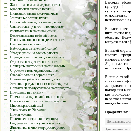
Внешнее строение пчелы
Высокая эффек
Жало – защита и нападение пчелы
культура баци
Кровеносная система пчелы
культуре восп
Пищеварительная система пчелы
относительно
Зрительные органы пчелы
использования 
Органы обоняние, осязание у пчёл
Сигнализация у пчел - пчеловодство
В настоящее 
Взаимосвязи в пчелиной семье
интенсивно вед
Восковыделение рабочей пчелы
области. Полу
Использование восковыделения пчел
выпускаются э
Сила пчелиной семьи
Наблюдение за пчелиной семьей
В нашей стран
Уход за ульем на дачном участке
многих вреди
Породы пчел - пчеловодство на даче
микроорганизмо
Строительная деятельность пчел
Ядовитые свой
Принципы построения пчелиной соты
насекомого. Пр
Строение ячеек медоносных пчел
Способы замены породы пчел
Внешне такой 
Племенная работа в пчеловодстве
сравнивать эфф
Условия продуктивности пчеловодства
ли правильно, 
Показатели продуктивного пчеловодства
попадании в к
Пчеловоду на заметку
где происходи
Причины напада и злобливости пчел
перестает пита
Особенности строения пчелиного улья
иногда бывает 
Многокорпусный улей
Улей-лежак на 20 рамок
Продолжение: 
Пчелы-убийцы
Полезные советы для пчеловода
Понравилась с
Содержание пчел в ульях-лежаках
Жизнь пчел в многокорпусных ульях
Другие интересны