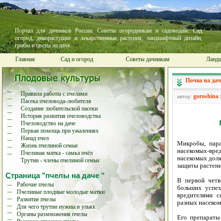
Портал для дачников России. Советы огородникам и садоводам. Сад
огород, дикорастущие и лекарственные растения, ландшафтный дизайн,
грибы и цветы на даче.
Главная
Сад и огород
Советы дачникам
Ландш
Почва на дач
Правила работы с пчелами
goroshina
автор:
Пасека пчеловода-любителя
Создание любительской пасеки
История развития пчеловодства
Пчеловодство на даче
Первая помощь при ужалениях
Напад пчел
Микробы, пара
Жизнь пчелиной семьи
насекомых-вред
Пчелиная матка - самка пчёл
насекомых долж
Трутни - члены пчелиной семьи
защиты растени
Страница "пчелы на даче "
В первой четв
Рабочие пчелы
больших успех
Пчелиные плодные молодые матки
вредителями с
Развитие пчелы
разных насеком
Для чего трутни нужны в ульях
Органы размножения пчелы
Его препараты