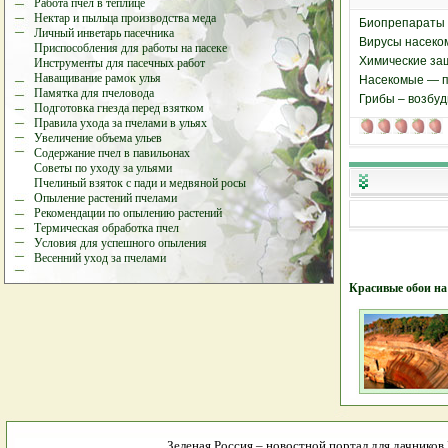
Работа пчел в теплице
Нектар и пыльца производства меда
Биопрепараты 
Личный инветарь пасечника
Вирусы насеком
Приспособления для работы на пасеке
Химические за
Инструменты для пасечных работ
Наващивание рамок улья
Насекомые — п
Памятка для пчеловода
Грибы – возбу
Подготовка гнезда перед взятком
Правила ухода за пчелами в ульях
Увеличение объема ульев
Содержание пчел в павильонах
Советы по уходу за ульями
Пчелиный взяток с пади и медвяной росы
Опыление растений пчелами
Рекомендации по опылению растений
Термическая обработка пчел
Условия для успешного опыления
Весенний уход за пчелами
Красивые обои на
Зеленая Россия – новостной портал для дачников 