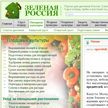
Портал для дачников России. Сове
Сад и огород, грибы и растения н
Сад и
Ягодные
Плодовые
Защита
Лекарственн
Овощные
Главная
огород
культуры
культуры
растений
растения
культуры
Советы дачников
Закрытый грунт
Открытый грунт
Подготовка семян
В
Овощи
Выращивание овощей в огороде
ogorodnik
автор:
Пищевой режим и полив овощей
Подготовка почвы для посадки овощей
Время обработки почвы в огороде
Удобрения почвы дачного участка
Посев и размещение семян овощей
Сроки высева семян овощей
На овощных по
Техника посева семян овощей
установить пр
Выращивание рассады на даче
культур, небол
Как самому вырастить рассаду
без инсектици
Пересадка и пикировка рассады
вредителей
, к
Семена и ящики для рассады
Высаживание рассады на даче
Капуста. Моло
жуки блошек в
Уход за овощными растениями
корнями кресто
Расположение овощей на огороде
соскабливают в
Уход за овощами