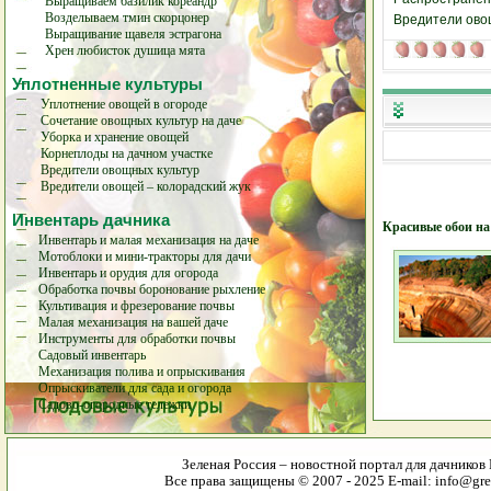
Выращиваем базилик кореандр
Возделываем тмин скорцонер
Вредители ово
Выращивание щавеля эстрагона
Хрен любисток душица мята
Уплотненные культуры
Уплотнение овощей в огороде
Сочетание овощных культур на даче
Уборка и хранение овощей
Корнеплоды на дачном участке
Вредители овощных культур
Вредители овощей – колорадский жук
Инвентарь дачника
Красивые обои на
Инвентарь и малая механизация на даче
Мотоблоки и мини-тракторы для дачи
Инвентарь и орудия для огорода
Обработка почвы боронование рыхление
Культивация и фрезерование почвы
Малая механизация на вашей даче
Инструменты для обработки почвы
Садовый инвентарь
Механизация полива и опрыскивания
Опрыскиватели для сада и огорода
Садово-огородные тележки
Зеленая Россия – новостной портал для дачников 
Все права защищены © 2007 - 2025 E-mail: info@gree