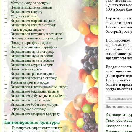
этих местах мо
Методы ухода за овощами
Однако при мас
Полив и подкормка овощей
100 и более бло
Выращиваем капусту
Уход за капустой
Первым приемо
Выращиваем морковь на даче
семейства крес
Выращиваем свеклу в огороде
Посев и высад
Редис и редька на даче
быстрый рост р
Выращиваем петрушку и сельдерей
Высокоурожайные сорта картофеля
При массовом 
Посадка картофеля на даче
ядовитых трав,
Полив и окучивание картофеля
До появления 
Выращивание лука в огороде
опыливание р
Выращивание лука из семян
вредителем
мо
Выращивание лука и чеснока
Выращиваем огурцы на даче
Вредоносность 
Посев семян огурцов
крестоцветные
Выращивание ранних огурцов
растворами ядо
Выращиваем томаты в огороде
Против капустн
Томаты на даче в огороде
бывает в прода
Выращиваем высокоурожайный перец
всегда имеется
Выращиваем баклажаны на даче
Выращиваем арбузы, дыни и кабачки
Понравилась с
Выращиваем тыквы на даче
Выращиваем бобовые культуры
Другие интересны
Горох на даче в огороде
Выращиваем сахарную кукурузу
Как защитить у
Химические за
Пряновкусовые культуры
Биопрепараты 
Выращиваем укроп салат шпинат
Распространен