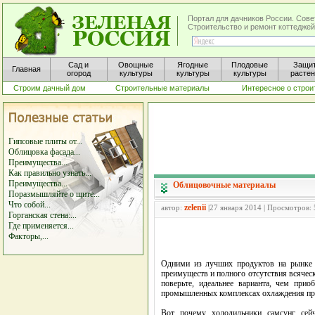
Портал для дачников России. Сове
Строительство и ремонт коттеджей
Сад и
Овощные
Ягодные
Плодовые
Защи
Главная
огород
культуры
культуры
культуры
расте
Строим дачный дом
Строительные материалы
Интересное о строи
Гипсовые плиты от...
Облицовка фасада...
Преимущества...
Как правильно узнать...
Преимущества...
Облицовочные материалы
Поразмышляйте о щите...
Что собой...
zelenii
автор:
|27 января 2014 | Просмотров:
Горганская стена:...
Где применяется...
Факторы,...
Одними из лучших продуктов на рынке 
преимуществ и полного отсутствия всяческ
поверьте, идеальнее варианта, чем при
промышленных комплексах охлаждения прод
Вот почему холодильники самсунг сейч