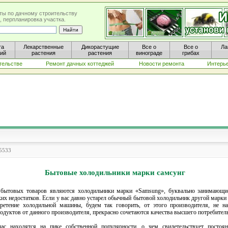
ты по дачному строительству
, перпланировка участка.
та
Лекарственные
Дикорастущие
Все о
Все о
Ла
ний
растения
растения
винограде
грибах
тельстве
Ремонт дачных коттеджей
Новости ремонта
Интерь
 5533
Бытовые холодильники марки самсунг
бытовых товаров являются холодильники марки «Samsung», буквально занимающи
их недостатков. Если у вас давно устарел обычный бытовой холодильник другой марки 
обретение холодильной машины, будем так говорить, от этого производителя, не
уктов от данного производителя, прекрасно сочетаются качества высшего потребитель
ас находятся на пике собственной популярности, о чем свидетельствует посто