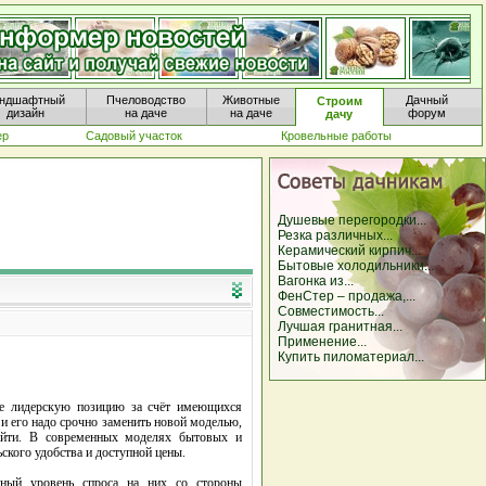
ндшафтный
Пчеловодство
Животные
Дачный
Строим
дизайн
на даче
на даче
форум
дачу
ер
Садовый участок
Кровельные работы
Душевые перегородки...
Резка различных...
Керамический кирпич...
Бытовые холодильники...
Вагонка из...
ФенСтер – продажа,...
Совместимость...
Лучшая гранитная...
Применение...
Купить пиломатериал...
е лидерскую позицию за счёт имеющихся
и его надо срочно заменить новой моделью,
 найти. В современных моделях бытовых и
ского удобства и доступной цены.
янный уровень спроса на них со стороны