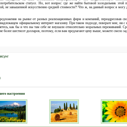
потребительском статусе. Но, вот вопрос: где же найти бытовой холодильник этой 
ой, не завышенной искусственно средней стоимости?! Что ж, на данный вопрос я могу 
предложения на рынке от разных реализационных фирм и компаний, переадресовав сво
инадлежащем официальному интернет магазину. При таком подходе, поверьте мне, ни с 
нетесь, как бы и что вы там себе не внушали относительно моральных переживаний. С
 не более шестисот долларов, поэтому, если вам предлагают цену выше, можете смело за
мсунг
к
шего настроения