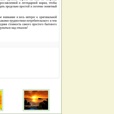
прославленной и легендарной марки, чтобы
дать предельно простой и логично понятный
е внимание и весь интерес к оригинальной
какими трудностями потребительского и тем
редняя стоимость самого простого бытового
думаться над отказом!