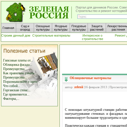
Портал для дачников России. Сове
Строительство и ремонт коттеджей
Сад и
Овощные
Ягодные
Плодовые
Защита
Лекарственн
Главная
огород
культуры
культуры
культуры
растений
растения
Строим дачный дом
Строительные материалы
Интересное о
Ремонт 
строительстве
Гипсовые плиты от...
Облицовка фасада...
Преимущества...
Как правильно узнать...
Преимущества...
Облицовочные материалы
Поразмышляйте о щите...
Что собой...
zelenii
автор:
|16 февраля 2013 | Просмотров
Горганская стена:...
Где применяется...
Факторы,...
С помощью штукатурной станции работник
оштукатуривание стеновых и фасадных па
минимизирует большие трудозатраты и одн
Практически каждая станция в стандартн