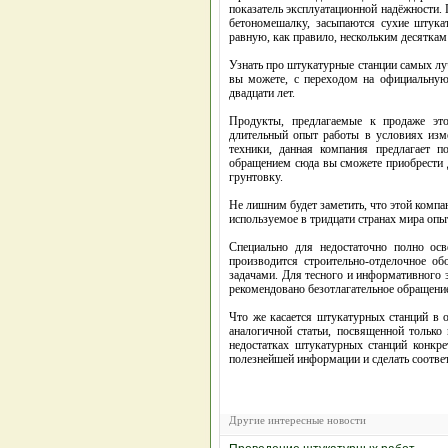
показатель эксплуатационной надёжности.
бетономешалку, засыпаются сухие штука
равную, как правило, нескольким десяткам
Узнать про штукатурные станции самых лу
вы можете, с переходом на официальную
двадцати лет.
Продукты, предлагаемые к продаже это
длительный опыт работы в условиях из
техники, данная компания предлагает 
обращением сюда вы сможете приобрести 
грунтовку.
Не лишним будет заметить, что этой компан
используемое в тридцати странах мира оп
Специально для недостаточно полно ос
производится строительно-отделочное об
задачами. Для тесного и информативного 
рекомендовано безотлагательное обращени
Что же касается штукатурных станций в 
аналогичной статьи, посвященной только
недостатках штукатурных станций конкр
полезнейшей информации и сделать соотве
Другие интересные новости