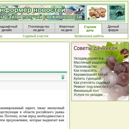
ндшафтный
Пчеловодство
Животные
Дачный
Строим
дизайн
на даче
на даче
форум
дачу
ер
Садовый участок
Кровельные работы
Укладка паркета в...
Масляный радиатор –...
Производство...
Как покрасить...
Керамогранит Китай
Купить турецкий...
Как утеплять садовый...
Ремонт под ключ без...
Финишный пол
Услуги по укладке...
ламинированный паркет, также именуемый
существующая в области российского рынка
ми. Поэтому, встав перед необходимостью в
 тем предложениям, которые выдвигает вам