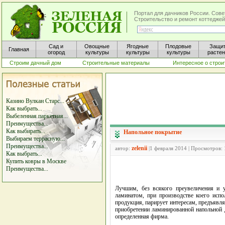
Портал для дачников России. Сове
Строительство и ремонт коттеджей
Сад и
Овощные
Ягодные
Плодовые
Защи
Главная
огород
культуры
культуры
культуры
расте
Строим дачный дом
Строительные материалы
Интересное о строи
Казино Вулкан Старс...
Как выбрать...
Выбеленная паркетная...
Преимущества...
Как выбирать...
Напольное покрытие
Выбираем террасную...
Преимущества...
zelenii
автор:
|1 февраля 2014 | Просмотров:
Как выбрать...
Купить ковры в Москве
Преимущества...
Лучшим, без всякого преувеличения и у
ламинатом, при производстве коего испо
продукция, парирует интересам, предъявл
приобретении ламинированной напольной д
определенная фирма.