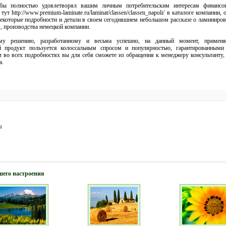
бы полностью удовлетворял вашим личным потребительским интересам финансов
т http://www.premium-laminate.ru/laminat/classen/classen_napoli/ в каталоге компани
некоторые подробности и детали в своем сегодняшнем небольшом рассказе о ламиниров
, производства немецкой компании.
кому решению, разработанному и весьма успешно, на данный момент, применя
й продукт пользуется колоссальным спросом и популярностью, гарантированным
м во всех подробностях вы для себя сможете из обращения к менеджеру консультанту
а.
ы
шего настроения