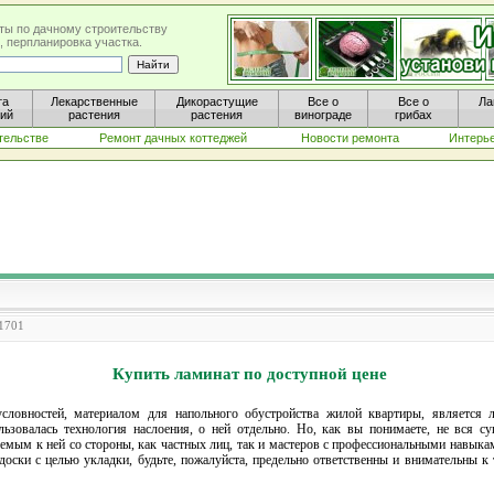
ты по дачному строительству
, перпланировка участка.
та
Лекарственные
Дикорастущие
Все о
Все о
Ла
ний
растения
растения
винограде
грибах
тельстве
Ремонт дачных коттеджей
Новости ремонта
Интерь
 1701
Купить ламинат по доступной цене
словностей, материалом для напольного обустройства жилой квартиры, является 
льзовалась технология наслоения, о ней отдельно. Но, как вы понимаете, не вся 
яемым к ней со стороны, как частных лиц, так и мастеров с профессиональными навыка
оски с целью укладки, будьте, пожалуйста, предельно ответственны и внимательны к