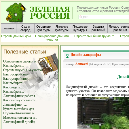
Портал для дачников России. Сове
Строительство и ремонт коттеджей
Сад и
Овощные
Ягодные
Плодовые
Защита
Лекарственн
Главная
огород
культуры
культуры
культуры
растений
растения
Строим дачный дом
Планирование дачного
Строительный инструмент
Строи
участка
Дизайн ландшафта
Оформление садового...
domovoi
автор:
|14 марта 2012 | Просмотро
Как выбрать...
Строим клумбы на участке
Благоустройство...
Дизай
Благоустройство...
Как выбирать...
Ландшафтный дизайн – это соединение 
Как создать...
дачного участка. Он позволяет создавать
Как выбрать...
по красоте и величию не уступающие парк
Ландшафтные работы...
Как самому составить...
Ландшафтно –...
Купить мотоблок для...
Подать объявление о...
Многолетние цветы и...
Ландшафтный дизайн,...