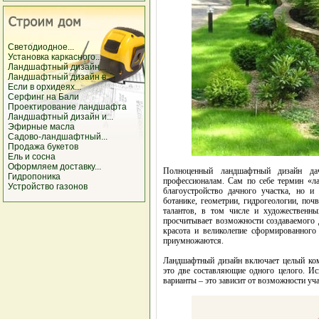
Светодиодное...
Установка каркасного...
Ландшафтный дизайн...
Ландшафтный дизайн в...
Если в орхидеях...
Серфинг на Бали
Проектирование ландшафта
Ландшафтный дизайн и...
Эфирные масла
Садово-ландшафтный...
Продажа букетов
Ель и сосна
Оформляем доставку...
Полноценный ландшафтный дизайн да
Гидропоника
профессионалам. Сам по себе термин «ла
Устройство газонов
благоустройство дачного участка, но и
ботанике, геометрии, гидрогеологии, по
талантов, в том числе и художественны
просчитывает возможности создаваемого ди
красота и великолепие сформированного 
приумножаются.
Ландшафтный дизайн включает целый комп
это две составляющие одного целого. Ис
варианты – это зависит от возможности уча