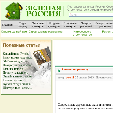
Портал для дачников России. Сове
Строительство и ремонт коттеджей
Сад и
Овощные
Ягодные
Плодовые
Защита
Лекарственн
Главная
огород
культуры
культуры
культуры
растений
растения
Строим дачный дом
Строительные материалы
Интересное о
Ремонт 
строительстве
Как лайки на Twitch...
Зачем нужна накрутка...
GGPokerok для ПК:...
Покер-рум для iPhone
Главные плюсы...
Советы по ремонту
Почему на казино...
Онлайн казино Вулкан
zelenii
автор:
|25 апреля 2013 | Просмотров:
Казино Вулкан:...
Вулкан вход и личный...
Шестеренные насосы:...
Современные деревянные окна являются п
не только не уступают своим пластиковым