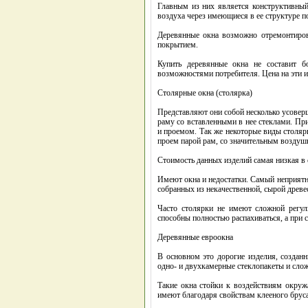
Главным из них является конструктивный 
воздуха через имеющиеся в ее структуре п
Деревянные окна возможно отремонтиров
покрытием.
Купить деревянные окна не составит 
возможностями потребителя. Цена на эти из
Столярные окна (столярка)
Представляют они собой несколько усоверш
раму со вставленными в нее стеклами. Пр
и проемом. Так же некоторые виды столяр
проем парой рам, со значительным возду
Стоимость данных изделий самая низкая в 
Имеют окна и недостатки. Самый неприятны
собранных из некачественной, сырой древе
Часто столярки не имеют сложной регу
способны полностью распахиваться, а при с
Деревянные евроокна
В основном это дорогие изделия, создан
одно- и двухкамерные стеклопакеты и сл
Такие окна стойки к воздействиям окруж
имеют благодаря свойствам клееного брус