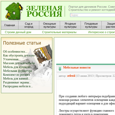
Портал для дачников России. Сове
Строительство и ремонт коттеджей
Сад и
Овощные
Ягодные
Плодовые
Защи
Главная
огород
культуры
культуры
культуры
расте
Строим дачный дом
Строительные материалы
Интересное о строи
Об особенностях...
Как обустроить детскую
Утонченная...
Магазин детской мебели
Мебель для кухни из...
Мебельные новости
Мебельная фурнитура
Комплект из ротанга
zelenii
автор:
|13 июня 2013 | Просмотров: 2
Мебель для ванной...
Раздвижные экраны...
Распродажа мебели в...
При создании любого интерьера подобранн
помощи разных элементов освещения кажды
подходящий вариант освещения и для офиса
Люстры осуществляют функцию главного о
домашнего тепла и уюта в помещении.