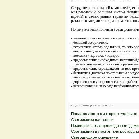
Сотрудничество с нашей компанией дает 
Мы работаем с большим числом западных
изделий в самых разных вариантах испо
различные модели люстр, а кроме того поз
Почему все наши Клиенты всегда довольны?
- накопительная система непосредственно 
- большой ассортимент;
- услуга типа «товар под ключ», то есть 
- оперативная доставка по территории Росс
- поставка «под заказ» товаров;
- предоставление необходимой первичной 
- консультационная, а также информационн
- предоставление сертификатов на всю про
- бесплатная доставка по столице на следу
- информирование обо всех новинках свето
- упрощенная и ускоренная система работы
- резервирование на складе необходимого т
Другие интересные новости
Продажа люстр в интернет-магазине
Светильники настенные
Правильное освещение дачного доми
Светильники и люстры для ресторана
Светодиодное освещение