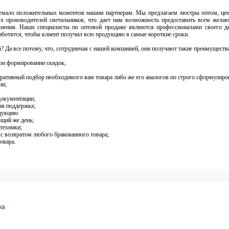
немало положительных моментов нашим партнерам. Мы предлагаем люстры оптом, цена
 производителей светильников, что дает нам возможность предоставить всем жел
лнения. Наши специалисты по оптовой продаже являются профессионалами своего де
аботятся, чтобы клиент получил всю продукцию в самые короткие сроки.
 Да все потому, что, сотрудничая с нашей компанией, они получают такие преимущества
при формировании скидок;
оперативный подбор необходимого вам товара либо же его аналогов по строго сформулир
ии;
документации;
ая поддержка;
дукцию.
ющий же день;
техники;
 с возвратом любого бракованного товара;
овара.
ка