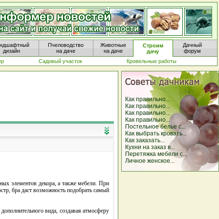
ндшафтный
Пчеловодство
Животные
Дачный
Строим
дизайн
на даче
на даче
форум
дачу
ер
Садовый участок
Кровельные работы
Как правильно...
Как правильно...
Как правильно...
Как правильно...
Постельное белье с...
Как выбрать кровать...
Как заказать...
Кухни на заказ в...
Перетяжка мебели с...
Личное женское...
ных элементов декора, а также мебели. При
стр, бра даст возможность подобрать самый
дополнительного вида, создавая атмосферу