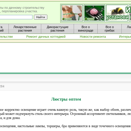
ты по дачному строительству
, перпланировка участка.
та
Лекарственные
Дикорастущие
Все о
Все о
Ла
ний
растения
растения
винограде
грибах
тельстве
Ремонт дачных коттеджей
Новости ремонта
Интерь
284
Люстры оптом
ое корректно освещение играет очень важную роль, такую же, как выбор обоев, различ
й может подчеркнуть стиль своего интерьера. Огромный ассортимент светильников, лю
, и для дома.
свещения, настольные лампы, торшеры, бра применяются в виде точечного освещения 