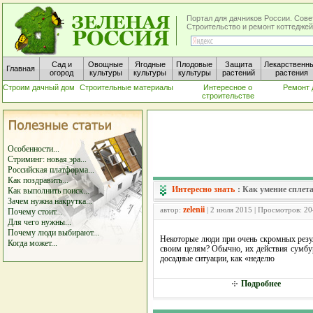
Портал для дачников России. Сове
Строительство и ремонт коттеджей
Сад и
Овощные
Ягодные
Плодовые
Защита
Лекарственн
Главная
огород
культуры
культуры
культуры
растений
растения
Строим дачный дом
Строительные материалы
Интересное о
Ремонт 
строительстве
Особенности...
Стриминг: новая эра...
Российская платформа...
Как поздравить...
Интересно знать
:
Как умение сплет
Как выполнить поиск...
Зачем нужна накрутка...
zelenii
автор:
| 2 июля 2015 | Просмотров: 2
Почему стоит...
Для чего нужны...
Почему люди выбирают...
Некоторые люди при очень скромных резу
Когда может...
своим целям? Обычно, их действия сумбу
досадные ситуации, как «неделю
Подробнее