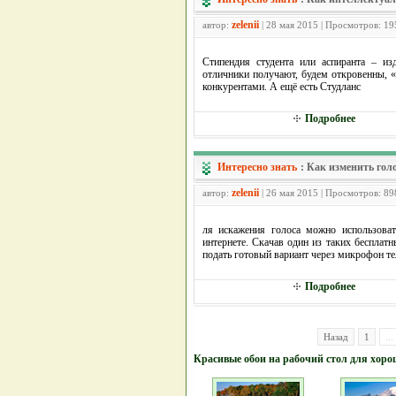
zelenii
автор:
| 28 мая 2015 | Просмотров: 19
Стипендия студента или аспиранта – из
отличники получают, будем откровенны, «
конкурентами. А ещё есть Студланс
Подробнее
Интересно знать
:
Как изменить голо
zelenii
автор:
| 26 мая 2015 | Просмотров: 89
ля искажения голоса можно использоват
интернете. Скачав один из таких бесплат
подать готовый вариант через микрофон т
Подробнее
Назад
1
...
Красивые обои на рабочий стол для хоро