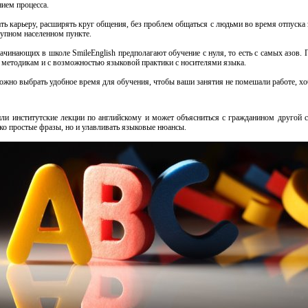
ием процесса.
ть карьеру, расширять круг общения, без проблем общаться с людьми во время отпуска з
рупном населенном пункте.
ачинающих в школе SmileEnglish предполагают обучение с нуля, то есть с самых азов. 
м методикам и с возможностью языковой практики с носителями языка.
можно выбрать удобное время для обучения, чтобы ваши занятия не помешали работе, хоб
ли институтские лекции по английскому и может объясниться с гражданином другой с
ько простые фразы, но и улавливать языковые нюансы.