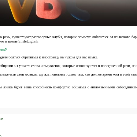
ю речь, существуют разговорные клубы, которые помогут избавиться от языкового барь
ем в школе SmileEnglish.
ыка?
удете бояться обратиться к иностранцу на чужом для вас языке.
общении вы узнаете слова и выражения, которые используются в повседневной речи, но 
ыке есть свои нюансы, шутки, понятные только тем, кто долгое время жил в этой язык
м языка будет ваша способность комфортно общаться с англоязычными собеседникам
ки
о