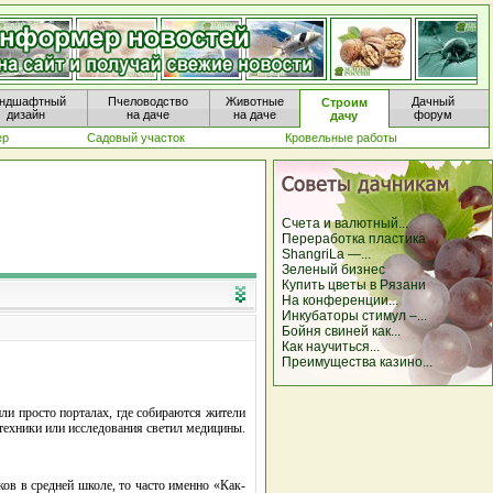
ндшафтный
Пчеловодство
Животные
Дачный
Строим
дизайн
на даче
на даче
форум
дачу
ер
Садовый участок
Кровельные работы
Счета и валютный...
Переработка пластика
ShangriLa —...
Зеленый бизнес
Купить цветы в Рязани
На конференции...
Инкубаторы стимул –...
Бойня свиней как...
Как научиться...
Преимущества казино...
и просто порталах, где собираются жители
 техники или исследования светил медицины.
ов в средней школе, то часто именно «Как-