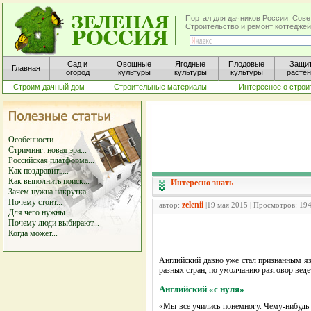
Портал для дачников России. Сове
Строительство и ремонт коттеджей
Сад и
Овощные
Ягодные
Плодовые
Защи
Главная
огород
культуры
культуры
культуры
расте
Строим дачный дом
Строительные материалы
Интересное о строи
Особенности...
Стриминг: новая эра...
Российская платформа...
Как поздравить...
Как выполнить поиск...
Интересно знать
Зачем нужна накрутка...
Почему стоит...
zelenii
автор:
|19 мая 2015 | Просмотров: 19
Для чего нужны...
Почему люди выбирают...
Когда может...
Английский давно уже стал признанным я
разных стран, по умолчанию разговор веде
Английский «с нуля»
«Мы все учились понемногу. Чему-нибудь 