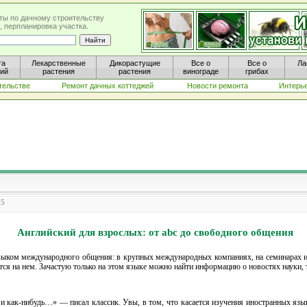
ты по дачному строительству
, перпланировка участка.
та
Лекарственные
Дикорастущие
Все о
Все о
Ла
ний
растения
растения
винограде
грибах
тельстве
Ремонт дачных коттеджей
Новости ремонта
Интерь
45
Английский для взрослых: от abc до свободного общения
зыком международного общения: в крупных международных компаниях, на семинарах ил
тся на нем. Зачастую только на этом языке можно найти информацию о новостях науки,
и как-нибудь…» — писал классик. Увы, в том, что касается изучения иностранных язык