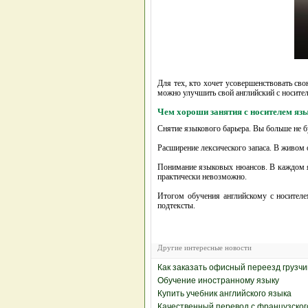
Для тех, кто хочет усовершенствовать сво
можно улучшить свой английский с носител
Чем хороши занятия с носителем яз
Снятие языкового барьера. Вы больше не б
Расширение лексического запаса. В живом 
Понимание языковых нюансов. В каждом яз
практически невозможно.
Итогом обучения английскому с носителе
подтексты.
Другие интересные новости
Как заказать офисный переезд грузчи
Обучение иностранному языку
Купить учебник английского языка
Качественный перевод с французског