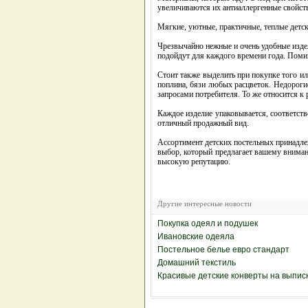
увеличиваются их антиаллергенные свойст
Мягкие, уютные, практичные, теплые детс
Чрезвычайно нежные и очень удобные изде
подойдут для каждого времени года. Помим
Стоит также выделить при покупке того ил
поплина, бязи любых расцветок. Недороги
запросами потребителя. То же относится к
Каждое изделие упаковывается, соответств
отличный продажный вид.
Ассортимент детских постельных принадлежн
выбор, который предлагает вашему вниман
высокую репутацию.
Другие интересные новости
Покупка одеял и подушек
Ивановские одеяла
Постельное белье евро стандарт
Домашний текстиль
Красивые детские конверты на выпис