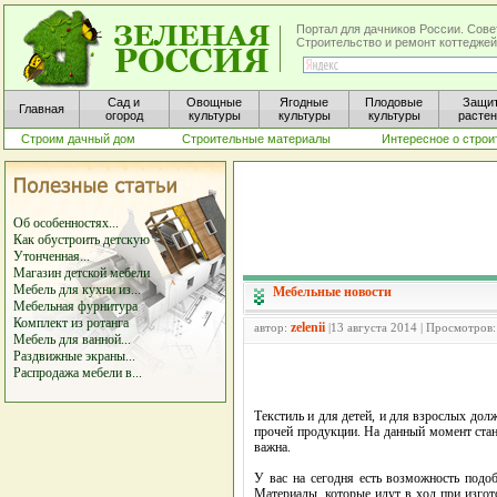
Портал для дачников России. Сове
Строительство и ремонт коттеджей
Сад и
Овощные
Ягодные
Плодовые
Защи
Главная
огород
культуры
культуры
культуры
расте
Строим дачный дом
Строительные материалы
Интересное о строи
Об особенностях...
Как обустроить детскую
Утонченная...
Магазин детской мебели
Мебель для кухни из...
Мебельные новости
Мебельная фурнитура
Комплект из ротанга
zelenii
автор:
|13 августа 2014 | Просмотров
Мебель для ванной...
Раздвижные экраны...
Распродажа мебели в...
Текстиль и для детей, и для взрослых долж
прочей продукции. На данный момент стан
важна.
У вас на сегодня есть возможность подоб
Материалы, которые идут в ход при изгот