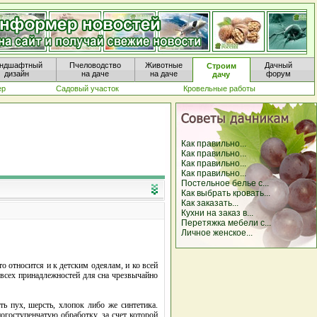
ндшафтный
Пчеловодство
Животные
Дачный
Строим
дизайн
на даче
на даче
форум
дачу
ер
Садовый участок
Кровельные работы
Как правильно...
Как правильно...
Как правильно...
Как правильно...
Постельное белье с...
Как выбрать кровать...
Как заказать...
Кухни на заказ в...
Перетяжка мебели с...
Личное женское...
о относится и к детским одеялам, и ко всей
 всех принадлежностей для сна чрезвычайно
ть пух, шерсть, хлопок либо же синтетика.
гоступенчатую обработку, за счет которой