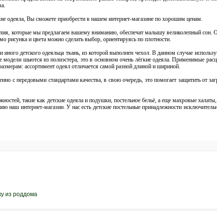
ва.
кие одеяла, Вы сможете приобрести в нашем интернет-магазине по хорошим ценам.
лия, которые мы предлагаем вашему вниманию, обеспечат малышу великолепный сон. Од
о рисунка и цвета можно сделать выбор, ориентируясь по плотности.
и иного детского одеяльца ткань, из которой выполнен чехол. В данном случае использу
е модели шьются из полиэстера, это в основном очень лёгкие одеяла. Применимые расц
 размерам: ассортимент одеял отличается самой разной длиной и шириной.
енно с передовыми стандартами качества, в свою очередь, это помогает защитить от заг
остей, такие как детские одеяла и подушки, постельное бельё, а еще махровые халаты, 
ию наш интернет-магазин. У нас есть детские постельные принадлежности исключительн
ку из роддома