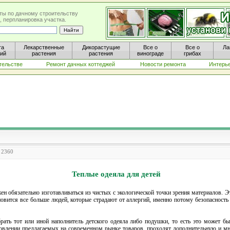
ты по дачному строительству
, перпланировка участка.
та
Лекарственные
Дикорастущие
Все о
Все о
Ла
ний
растения
растения
винограде
грибах
тельстве
Ремонт дачных коттеджей
Новости ремонта
Интерь
: 2360
Теплые одеяла для детей
ен обязательно изготавливаться из чистых с экологической точки зрения материалов. Эт
овится все больше людей, которые страдают от аллергий, именно потому безопасность
рать тот или иной наполнитель детского одеяла либо подушки, то есть это может бы
овлении предлагаемых на современном рынке товаров, проходят дополнительную и мно