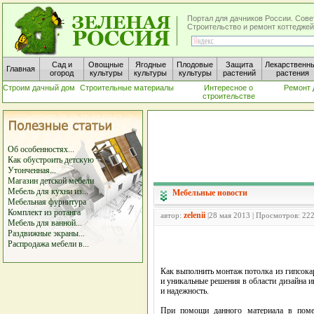
Портал для дачников России. Сове
Строительство и ремонт коттеджей
Сад и
Овощные
Ягодные
Плодовые
Защита
Лекарственн
Главная
огород
культуры
культуры
культуры
растений
растения
Строим дачный дом
Строительные материалы
Интересное о
Ремонт 
строительстве
Об особенностях...
Как обустроить детскую
Утонченная...
Магазин детской мебели
Мебель для кухни из...
Мебельные новости
Мебельная фурнитура
Комплект из ротанга
zelenii
автор:
|28 мая 2013 | Просмотров: 22
Мебель для ванной...
Раздвижные экраны...
Распродажа мебели в...
Как выполнить монтаж потолка из гипсока
и уникальные решения в области дизайна и
и надежность.
При помощи данного материала в помещ