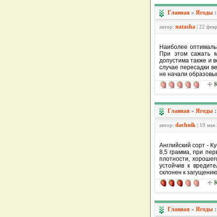
Главная
Ягоды
»
natasha
автор:
| 22 фев
Наиболее оптимальн
При этом сажать м
допустима также и в
случае пересадки ве
не начали образовыв
К
Главная
Ягоды
»
dachnik
автор:
| 10 мая
Английский сорт - К
8,5 грамма, при пер
плотности, хорошег
устойчив к вредит
склонен к загущению
К
Главная
Ягоды
»