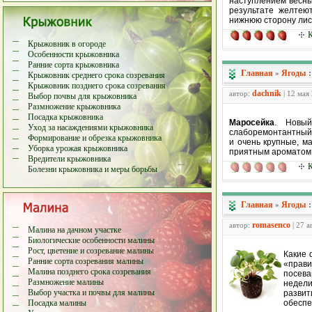
наступлением весны
результате желтею
нижнюю сторону лис
К
Крыжовник в огороде
Особенности крыжовника
Ранние сорта крыжовника
Главная
Ягоды
»
Крыжовник среднего срока созревания
Крыжовник позднего срока созревания
dachnik
автор:
| 12 мая
Выбор почвы для крыжовника
Размножение крыжовника
Посадка крыжовника
Маросейка
. Новый
Уход за насаждениями крыжовника
слаборемонтантный 
Формирование и обрезка крыжовника
и очень крупные, ма
Уборка урожая крыжовника
приятным ароматом,
Вредители крыжовника
К
Болезни крыжовника и меры борьбы
Главная
Ягоды
»
romasenco
автор:
| 27 а
Малина на дачном участке
Биологические особенности малины
Рост, цветение и созревание малины
Какие 
Ранние сорта созревания малины
«прави
Малина позднего срока созревания
посева
Размножение малины
недел
Выбор участка и почвы для малины
развит
Посадка малины
обеспе