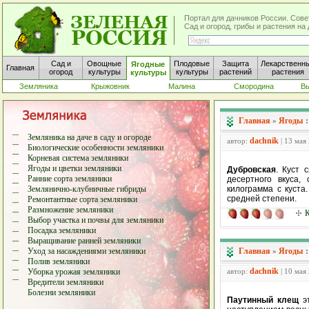
Портал для дачников России. Сове
Сад и огород, грибы и растения н
Сад и
Овощные
Плодовые
Защита
Лекарственн
Ягодные
Главная
огород
культуры
культуры
растений
растения
культуры
Земляника
Крыжовник
Малина
Смородина
В
Главная
Ягоды
»
Земляника на даче в саду и огороде
dachnik
автор:
| 13 мая
Биологические особенности земляники
Корневая система земляники
Ягоды и цветки земляники
Дубровская
. Куст 
Ранние сорта земляники
десертного вкуса,
Землянично-клубничные гибриды
килограмма с куста
средней степени.
Ремонтантные сорта земляники
Размножение земляники
К
Выбор участка и почвы для земляники
Посадка земляники
Выращивание ранней земляники
Уход за насаждениями земляники
Главная
Ягоды
»
Полив земляники
dachnik
Уборка урожая земляники
автор:
| 10 мая
Вредители земляники
Болезни земляники
Паутинный клещ
эт