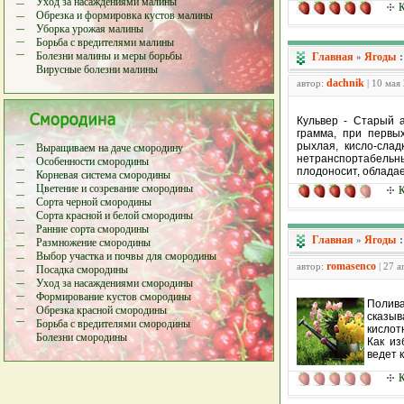
Уход за насаждениями малины
К
Обрезка и формировка кустов малины
Уборка урожая малины
Борьба с вредителями малины
Болезни малины и меры борьбы
Главная
Ягоды
»
Вирусные болезни малины
dachnik
автор:
| 10 мая
Кульвер - Старый а
грамма, при первых
рыхлая, кисло-слад
Выращиваем на даче смородину
нетранспортабельн
Особенности смородины
плодоносит, облада
Корневая система смородины
Цветение и созревание смородины
К
Сорта черной смородины
Сорта красной и белой смородины
Ранние сорта смородины
Главная
Ягоды
»
Размножение смородины
Выбор участка и почвы для смородины
romasenco
автор:
| 27 а
Посадка смородины
Уход за насаждениями смородины
Формирование кустов смородины
Полива
Обрезка красной смородины
сказы
Борьба с вредителями смородины
кислот
Болезни смородины
Как из
ведет 
К