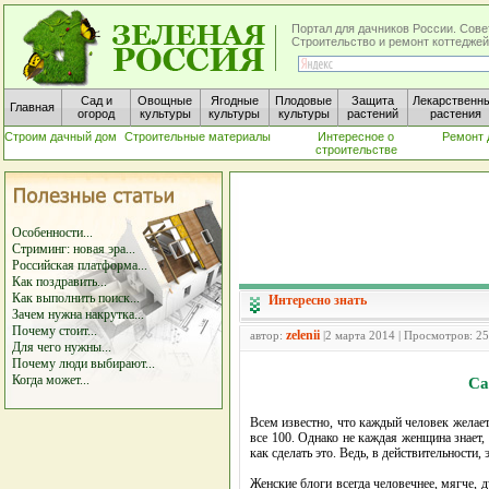
Портал для дачников России. Сове
Строительство и ремонт коттеджей
Сад и
Овощные
Ягодные
Плодовые
Защита
Лекарственн
Главная
огород
культуры
культуры
культуры
растений
растения
Строим дачный дом
Строительные материалы
Интересное о
Ремонт 
строительстве
Особенности...
Стриминг: новая эра...
Российская платформа...
Как поздравить...
Как выполнить поиск...
Интересно знать
Зачем нужна накрутка...
Почему стоит...
zelenii
автор:
|2 марта 2014 | Просмотров: 2
Для чего нужны...
Почему люди выбирают...
Когда может...
Са
Всем известно, что каждый человек желает
все 100. Однако не каждая женщина знает, 
как сделать это. Ведь, в действительности, 
Женские блоги всегда человечнее, мягче, 