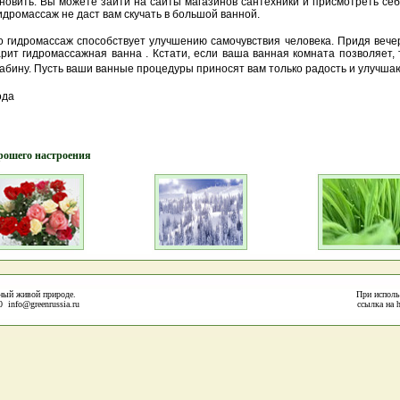
ановить. Вы можете зайти на сайты магазинов сантехники и присмотреть се
гидромассаж не даст вам скучать в большой ванной.
о гидромассаж способствует улучшению самочувствия человека. Придя вечер
рит гидромассажная ванна . Кстати, если ваша ванная комната позволяет, 
кабину. Пусть ваши ванные процедуры приносят вам только радость и улучш
ода
рошего настроения
нный живой природе.
При исполь
info@greenrussia.ru
ссылка на htt