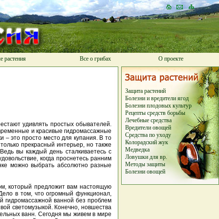
е растения
Все о грибах
О проекте
Защита растений
Болезни и вредители ягод
Болезни плодовых культур
Рецепты средств борьбы
Лечебные средства
рестают удивлять простых обывателей.
Вредители овощей
современные и красивые гидромассажные
Средства по уходу
 – это просто место для купания. В то
Колорадский жук
 только прекрасный интерьер, но также
Медведка
Ведь вы каждый день сталкиваетесь с
Ловушки для вр.
удовольствие, когда проснетесь ранним
Методы защиты
рынке можно выбрать абсолютно разные
Болезни овощей
ом, который предложит вам настоящую
Дело в том, что огромный функционал,
ей гидромассажной ванной без проблем
ивой светомузыкой. Конечно, новшества
ельных ванн. Сегодня мы живем в мире