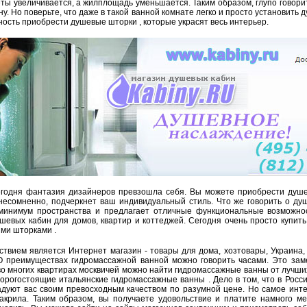
ы увеличивается, а жилплощадь уменьшается. Таким образом, глупо говорит
у. Но поверьте, что даже в такой ванной комнате легко и просто установить д
ность приобрести душевые шторки , которые украсят весь интерьер.
годня фантазия дизайнеров превзошла себя. Вы можете приобрести душе
, несомненно, подчеркнет ваш индивидуальный стиль. Что же говорить о д
минимум пространства и предлагает отличные функциональные возможно
шевых кабин для домов, квартир и коттеджей. Сегодня очень просто купит
ми шторками .
ствием является Интернет магазин - товары для дома, хозтовары, Украина
 О преимуществах гидромассажной ванной можно говорить часами. Это зам
 во многих квартирах москвичей можно найти гидромассажные ванны от лучш
дорогостоящие итальянские гидромассажные ванны . Дело в том, что в Росс
дуют вас своим превосходным качеством по разумной цене. Но самое инте
акрила. Таким образом, вы получаете удовольствие и платите намного м