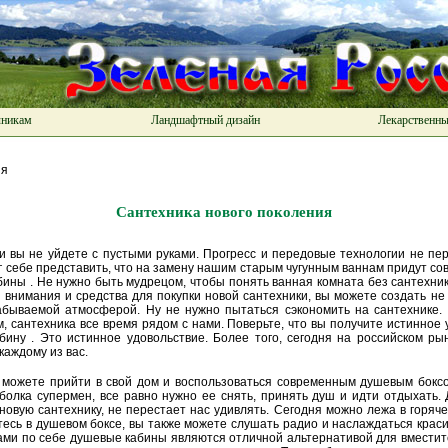
чникам
Ландшафтный дизайн
Лекарственны
ия
Сантехника нового поколения
 и вы не уйдете с пустыми руками. Прогресс и передовые технологии не пе
ог себе представить, что на замену нашим старым чугунным ваннам придут 
ны . Не нужно быть мудрецом, чтобы понять ванная комната без сантехники
 внимания и средства для покупки новой сантехники, вы можете создать не
абываемой атмосферой. Ну не нужно пытаться сэкономить на сантехнике. 
, сантехника все время рядом с нами. Поверьте, что вы получите истинное 
бину . Это истинное удовольствие. Более того, сегодня на российском 
каждому из вас.
ы можете прийти в свой дом и воспользоваться современным душевым бокс
болка супермен, все равно нужно ее снять, принять душ и идти отдыхать. 
новую сантехнику, не перестает нас удивлять. Сегодня можно лежа в горяч
тесь в душевом боксе, вы также можете слушать радио и наслаждаться крас
ами по себе душевые кабины являются отличной альтернативой для вместит