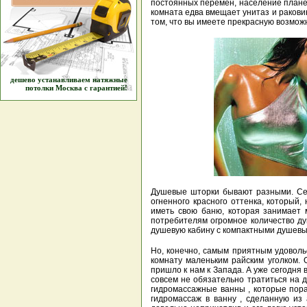
постоянных перемен, население планет
комната едва вмещает унитаз и раковин
том, что вы имеете прекрасную возмож
дешево устанавливаем натяжные
потолки Москва
с гарантией!
Душевые шторки бывают разными. Се
огненного красного оттенка, который
иметь свою баню, которая занимает 
потребителям огромное количество ду
душевую кабину с компактными душевы
Но, конечно, самым приятным удоволь
комнату маленьким райским уголком.
пришло к нам к Запада. А уже сегодня
совсем не обязательно тратиться на 
гидромассажные ванны , которые пора
гидромассаж в ванну , сделанную из 