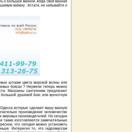
ь о большой ванной, когда своя ванная
ушевую кабину . Кстати, не забывайте о
вые шторки цвета морской волны или
ушевых боксах ? Неужели теперь можно
сти. Магазины сантехники предлагают
ь большой душевой бокс или крохотную
, Одесса которые сделают вашу ванную
ечательно произведение человечество
их мировых производителей. Но сегодня
ии также изготовляются замечательные
ресное, что сегодня можно установить
еньше. Интересно то, что гидромассаж