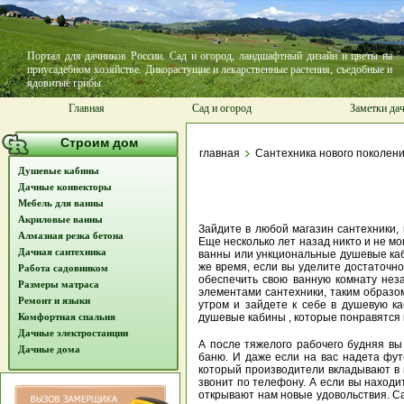
Портал для дачников России. Сад и огород, ландшафтный дизайн и цветы на
приусадебном хозяйстве. Дикорастущие и лекарственные растения, съедобные и
ядовитые грибы.
Главная
Сад и огород
Заметки да
Строим дом
главная
Сантехника нового поколен
Душевые кабины
Дачные конвекторы
Мебель для ванны
Акриловые ванны
Зайдите в любой магазин сантехники,
Алмазная резка бетона
Еще несколько лет назад никто и не м
Дачная сантехника
ванны или ункциональные душевые каби
же время, если вы уделите достаточно
Работа садовником
обеспечить свою ванную комнату нез
Размеры матраса
элементами сантехники, таким образом
Ремонт и
языки
утром и зайдете к себе в душевую ка
Комфортная спальня
душевые кабины , которые понравятся 
Дачные электростанции
А после тяжелого рабочего будняя в
Дачные дома
баню. И даже если на вас надета фут
который производители вкладывают в 
звонит по телефону. А если вы находи
открывают нам новые удовольствия. С