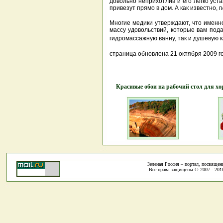
довольно неприхотлив и его легко уст
привезут прямо в дом. А как известно, 
Многие медики утверждают, что именн
массу удовольствий, которые вам пода
гидромассажную ванну, так и душевую 
страница обновлена 21 октября 2009 г
Красивые обои на рабочий стол для хо
Зеленая Россия – портал, посвяще
Все права защищены © 2007 - 2010 