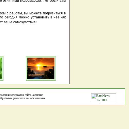
бе отличный гидромассаж , который вам
ом с работы, вы можете погрузиться в
то сегодня можно установить в нее как
ают ваше самочувствие!
зовании материалов сайта, активная
p://www.greenrussia.ru/ обязательна.